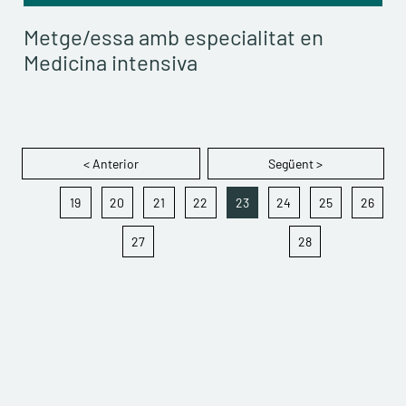
Metge/essa amb especialitat en
Medicina intensiva
< Anterior
Següent >
19
20
21
22
23
24
25
26
27
28