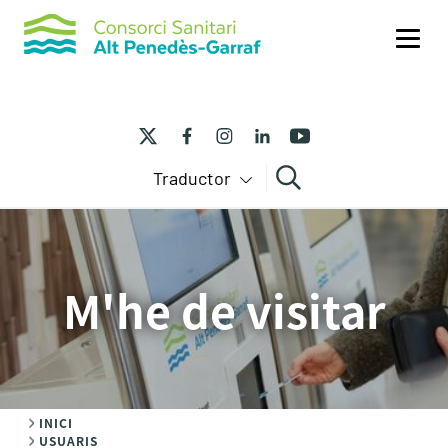
Me
Traductor
Cercar
M'he de visitar
INICI
USUARIS