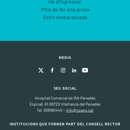
He d'ingressar
M'he de fer una prova
Estic embarassada
MEDIA
SEU SOCIAL
Hospital Comarcal de l'Alt Penedès
Espirall, 61 08720 Vilafranca del Penedès
Tel. 938180440 -
info@csapg.cat
INSTITUCIONS QUE FORMEN PART DEL CONSELL RECTOR