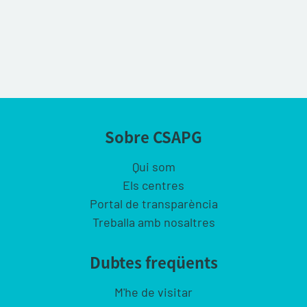
Sobre CSAPG
Qui som
Els centres
Portal de transparència
Treballa amb nosaltres
Dubtes freqüents
M'he de visitar