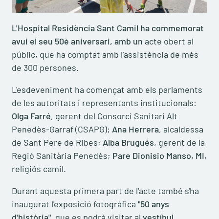
L'
Hospital Residència Sant Camil
ha commemorat
avui el seu
50è aniversari,
amb un
acte obert al
públic, que ha comptat amb l'assistència de més
de 300 persones.
L'esdeveniment ha començat amb els parlaments
de les autoritats i representants institucionals:
Olga Farré
, gerent del Consorci Sanitari Alt
Penedès-Garraf (CSAPG);
Ana Herrera
, alcaldessa
de Sant Pere de Ribes;
Alba Brugués
, gerent de la
Regió Sanitària Penedès;
Pare Dionisio Manso, MI
,
religiós camil.
Durant aquesta primera part de l'acte també s'ha
inaugurat l'exposició fotogràfica
"50 anys
d'història"
, que es podrà visitar al
vestíbul