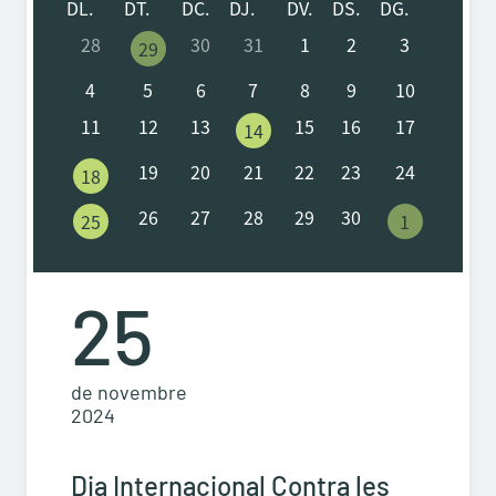
DL.
DT.
DC.
DJ.
DV.
DS.
DG.
28
30
31
1
2
3
29
4
5
6
7
8
9
10
11
12
13
15
16
17
14
19
20
21
22
23
24
18
26
27
28
29
30
25
1
25
de novembre
2024
Dia Internacional Contra les