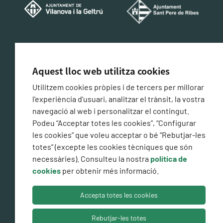
CERTIFICACIÓ DE CONFORMITAT AMB L'ESQUEMA
NACIONAL DE SEGURETAT
Aquest lloc web utilitza cookies
Utilitzem cookies pròpies i de tercers per millorar
l'experiència d'usuari, analitzar el trànsit, la vostra
navegació al web i personalitzar el contingut.
Podeu “Acceptar totes les cookies”, “Configurar
les cookies” que voleu acceptar o bé “Rebutjar-les
totes” (excepte les cookies tècniques que són
necessàries). Consulteu la nostra
política de
cookies
per obtenir més informació.
Nota legal
Protecció de dades
Política de cookies
Accepta totes les cookies
Declaració d'accessibilitat
Mapa web
Canal Intern
d'Alertes
Rebutjar-les totes