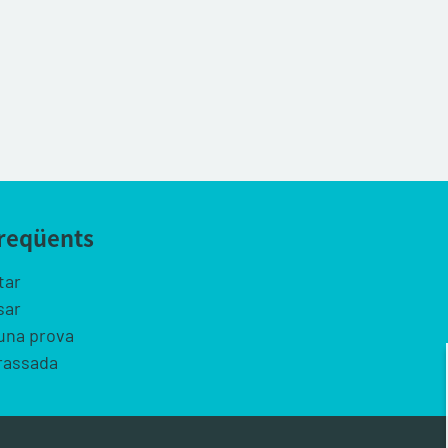
freqüents
tar
sar
 una prova
rassada