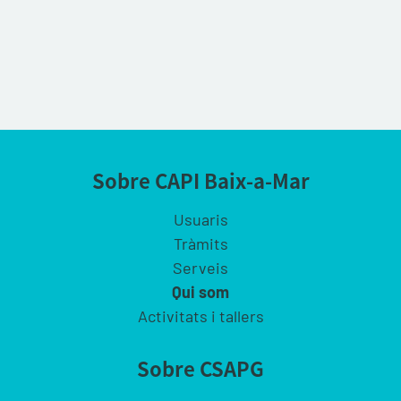
Sobre CAPI Baix-a-Mar
Usuaris
Tràmits
Serveis
Qui som
Activitats i tallers
Sobre CSAPG